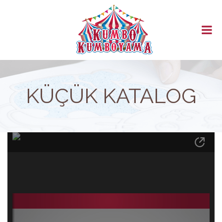
ANASAYFA
HAKKIMIZDA
ÜRÜNLER
MAĞAZA
KATALOG
BAYİLİK
KÜÇÜK KATALOG
GÜVENLİ ÖDEME
İLETİŞİM