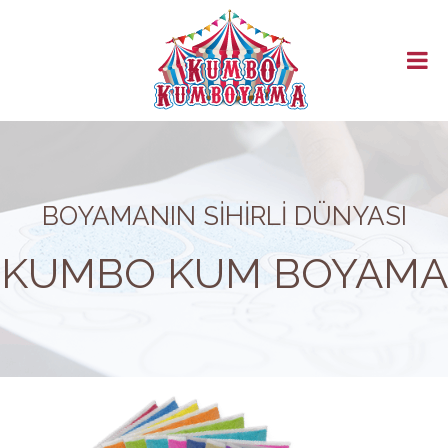
ANASAYFA
HAKKIMIZDA
ÜRÜNLER
MAĞAZA
KATALOG
BAYİLİK
GÜVENLİ ÖDEME
BOYAMANIN SİHİRLİ DÜNYASI
İLETİŞİM
KUMBO KUM BOYAMA