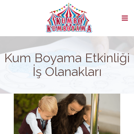
ANASAYFA
HAKKIMIZDA
ÜRÜNLER
MAĞAZA
KATALOG
BAYİLİK
Kum Boyama Etkinliği
GÜVENLİ ÖDEME
İş Olanakları
İLETİŞİM